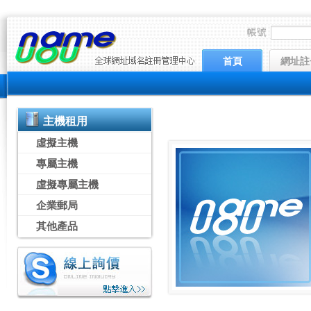
帳號
首頁
網址註
主機租用
虛擬主機
專屬主機
虛擬專屬主機
企業郵局
其他產品