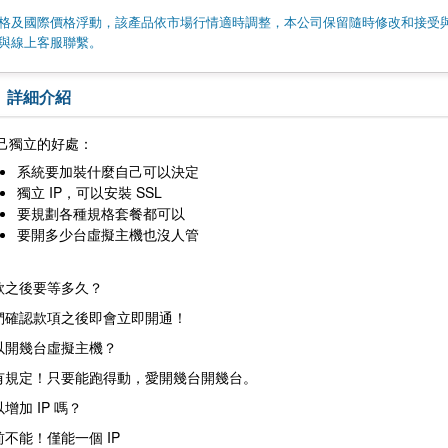
格及國際價格浮動，該產品依市場行情適時調整，本公司保留隨時修改和接受
與線上客服聯繫。
詳細介紹
己獨立的好處：
系統要加裝什麼自己可以決定
獨立 IP，可以安裝 SSL
要規劃各種規格套餐都可以
要開多少台虛擬主機也沒人管
款之後要等多久？
們確認款項之後即會立即開通！
以開幾台虛擬主機？
有規定！只要能跑得動，愛開幾台開幾台。
增加 IP 嗎？
前不能！僅能一個 IP