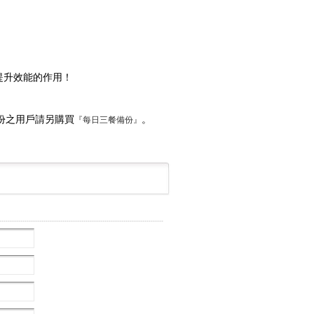
提升效能的作用！
份之用戶請另購買
。
『每日三餐備份』