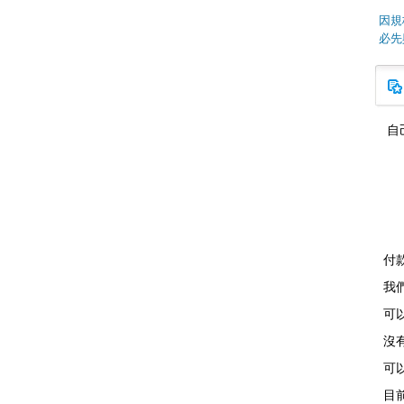
因規
必先
自
付
我
可
沒
可以
目