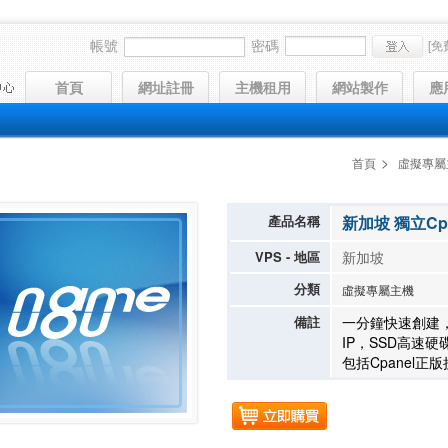
帳號
密碼
[免
首頁
網址註冊
主機租用
網站製作
應
>
首頁
虛擬專屬
產品名稱
新加坡 獨立Cp
VPS - 地區
新加坡
分類
虛擬專屬主機
備註
一分鐘快速創建，
IP，SSD高速
包括Cpanel正