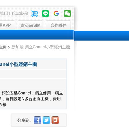
費註冊]
[忘記密碼]
用APP
資安&eSIM
合作夥伴
>
新加坡 獨立Cpanel小型經銷主機
主機
anel小型經銷主機
預設安裝Cpanel，獨立使用，獨立
硬碟，自行設定N多台虛擬主機，費用
版授權
分享到: