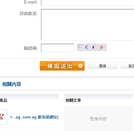
E-mail:
詳細敘述:
驗證碼:
重填
返
相關內容
產品
相關文章
.sg .com.sg 新加坡網址(含代理）
暫無內容