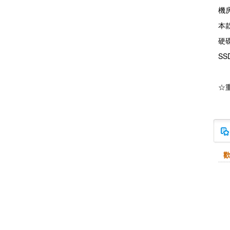
機
本
硬
S
☆